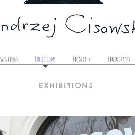
Paintings
Exhibitions
Biography
Bibliography
EXHIBITIONS