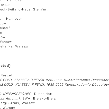
h, Hannover
sterdam
k-Beifang-Haus, Steinfurt
och, Hannover
cow
eldorf
en
cow
 Warsaw
iekanka, Warsaw
ected)
 Reszel
IS COLD - KLASSE A.R.PENCK
1989-2005 Kunstakademie Düsseldor
 IS COLD - KLASSE A.R.PENCK
1989-2005
Kunstakademie Düsseldor
fft IDEENSPEICHER
, Dusseldorf
ka Autumn)
, BWA, Bielsko-Biała
Targi Sztuki, Warsaw
, Warsaw