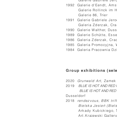
Galerie Gabriele Jeroc
1992 Galerie d‘Eendt, Am
Galerie Rollinck im Huc
Galerie 86, Trier
1991 Galerie Gabriele Jer
Galeria Zderzak, Cra
1990 Galerie Walther, Duss
1989 Galerie Schütte, Ess
1986 Galeria Zderzak, Cra
1985 Galeria Promocyjna,
1984 Galeria Pracownia Dz
Group exhibitions (sel
2020
Grunwald Art
, Zamek
2019
BLUE IS HOT AND RED 
BLUE IS HOT AND RED
Dusseldorf
2018
rendezvous, BBK tri
Bielska Jesień (Biels
Arkady Kubickiego, 
Art.Krajewski Gallery