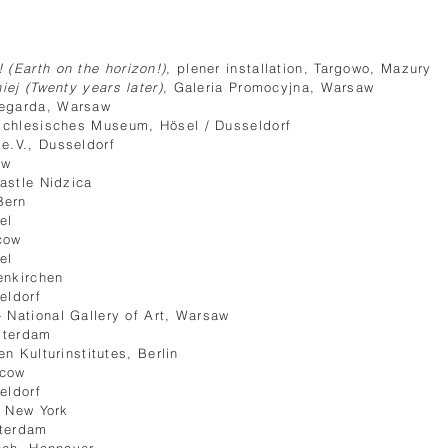
 (Earth on the horizon!)
, plener installation, Targowo, Mazury
iej (Twenty years later)
, Galeria Promocyjna, Warsaw
degarda, Warsaw
schlesisches Museum, Hösel / Dusseldorf
e.V., Dusseldorf
ow
tle Nidzica
Bern
el
cow
el
enkirchen
eldorf
 National Gallery of Art, Warsaw
terdam
ulturinstitutes, Berlin
cow
eldorf
New York
sterdam