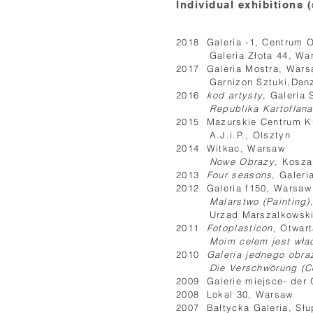
Individual exhibitions 
2018 Galeria -1, Centrum O
Galeria Złota 44, Wa
2017 Galeria Mostra, Wars
Garnizon Sztuki,Danz
2016
kod artysty
, Galeria
Republika Kartoflana
2015 Mazurskie Centrum Kul
A.J.i.P., Olsztyn
2014 Witkac, Warsaw
Nowe Obrazy
, Kosza
2013
Four seasons
, Galer
2012 Galeria f150, Warsaw
Malarstwo (Painting)
Urzad Marszalkowski,
2011
Fotoplasticon
, Otwar
Moim celem jest wła
2010
Galeria jednego obraz
Die Verschwörung (C
2009 Galerie miejsce- der O
2008 Lokal 30, Warsaw
2007 Bałtycka Galeria, Sł