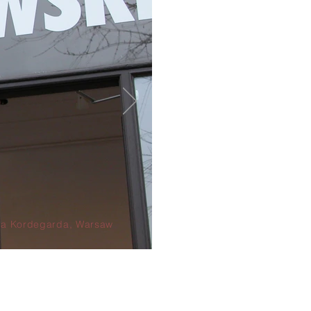
ia Kordegarda, Warsaw