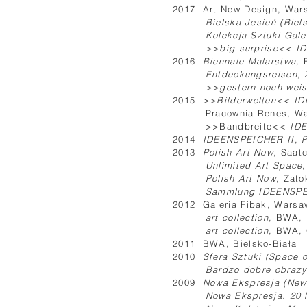
2017 Art New Design, War
Bielska Jesień (Biel
Kolekcja Sztuki Gale
>>big surprise<< I
2016
Biennale Malarstwa,
Entdeckungsreisen, 
>>gestern noch wei
2015
>>Bilderwelten<< I
Pracownia Renes, Wa
>>Bandbreite<<
IDE
2014
IDEENSPEICHER II
,
P
2013
Polish Art Now,
Saatc
Unlimited Art Space
Polish Art Now
, Zato
Sammlung IDEENSPE
2012 Galeria Fibak, Warsa
art collection
, BWA, 
art collection
, BWA, 
2011 BWA, Bielsko-Biała
2010
Sfera Sztuki (Space o
Bardzo dobre obrazy
2009
Nowa Ekspresja (New 
Nowa Ekspresja. 20 l