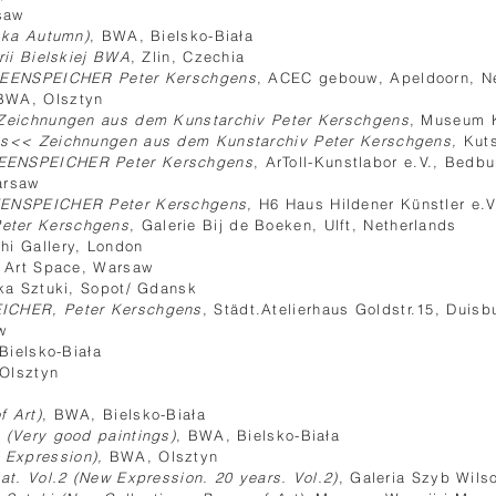
saw
ska Autumn)
, BWA, Bielsko-Biała
rii Bielskiej BWA
, Zlin, Czechia
DEENSPEICHER Peter Kerschgens
, ACEC gebouw, Apeldoorn, N
BWA, Olsztyn
Zeichnungen aus dem Kunstarchiv Peter Kerschgens
, Museum K
ss<<
Zeichnungen aus dem Kunstarchiv Peter Kerschgens,
Kut
DEENSPEICHER Peter Kerschgens
, ArToll-Kunstlabor e.V., Bedb
rsaw
ENSPEICHER Peter Kerschgens,
H6 Haus Hildener Künstler e.V
eter Kerschgens
, Galerie Bij de Boeken, Ulft, Netherlands
hi Gallery, London
, Art Space, Warsaw
ka Sztuki, Sopot/ Gdansk
ICHER, Peter Kerschgens
, Städt.Atelierhaus Goldstr.15, Duisb
w
Bielsko-Biała
Olsztyn
f Art)
, BWA, Bielsko-Biała
 (Very good paintings)
, BWA, Bielsko-Biała
Expression),
BWA, Olsztyn
at. Vol.2 (New Expression. 20 years. Vol.2)
, Galeria Szyb Wils