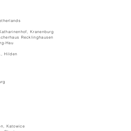
etherlands
atharinenhof, Kranenburg
scherhaus Recklinghausen
urg-Hau
., Hilden
urg
on, Katowice