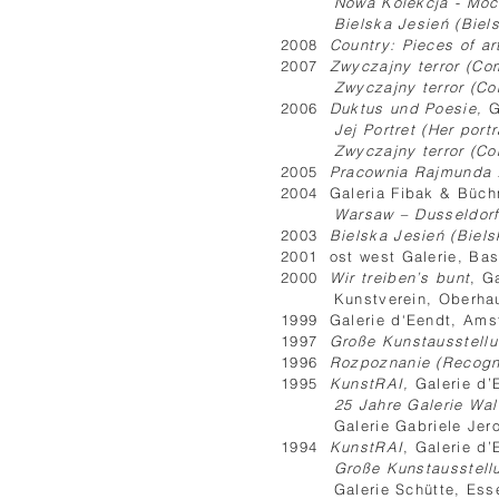
Nowa Kolekcja - Moc 
Bielska Jesień (Biel
2008
Country: Pieces of ar
2007
Zwyczajny terror (Co
Zwyczajny terror (Co
2006
Duktus und Poesie,
G
Jej Portret (Her portr
Zwyczajny terror (Co
2005
Pracownia Rajmunda 
2004 Galeria Fibak & Büch
Warsaw – Dusseldor
2003
Bielska Jesień (Biel
2001 ost west Galerie, Bas
2000
Wir treiben’s bunt
, G
Kunstverein, Oberha
1999 Galerie d‘Eendt, Am
1997
Große Kunstausstell
1996
Rozpoznanie (Recogni
1995
KunstRAI,
Galerie d’
25 Jahre Galerie Wal
Galerie Gabriele Jeroc
1994
KunstRAI
, Galerie d
Große Kunstausstel
Galerie Schütte, Ess